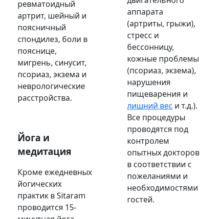
ревматоидный
аппарата
артрит, шейный и
(артриты, грыжи),
поясничный
стресс и
спондилез, боли в
бессонницу,
пояснице,
кожные проблемы
мигрень, синусит,
(псориаз, экзема),
псориаз, экзема и
нарушения
неврологические
пищеварения и
расстройства.
лишний вес
и т.д.).
Все процедуры
проводятся под
Йога и
контролем
медитация
опытных докторов
в соответствии с
Кроме ежедневных
пожеланиями и
йогических
необходимостями
практик в Sitaram
гостей.
проводится 15-
минутная йога