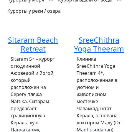
Курорты у реки / озера
Sitaram Beach
SreeChithra
Retreat
Yoga Theeram
Sitaram 5* – курорт
Клиника
с подлинной
SreeChithra Yoga
Аюрведой и йогой,
Theeram 4*,
который
расположенная в
расположен на
уютном и
берегу пляжа
живописном
Nattika. Ситарам
местечке
предлагает
Чаваккад, штат
традиционную
Керала, основана
Керальскую
доктором Маду (Dr
Панчакарму,
Madhusudanan).