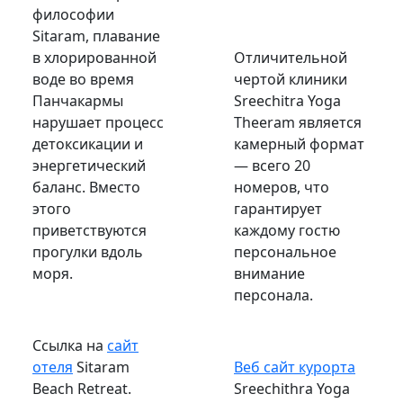
философии
Sitaram, плавание
в хлорированной
Отличительной
воде во время
чертой клиники
Панчакармы
Sreechitra
Yoga
нарушает процесс
Theeram
является
детоксикации и
камерный формат
энергетический
— всего 20
баланс. Вместо
номеров, что
этого
гарантирует
приветствуются
каждому гостю
прогулки вдоль
персональное
моря.
внимание
персонала.
Ссылка на
сайт
отеля
Sitaram
Веб сайт курорта
Beach
Retreat.
Sreechithra Yoga