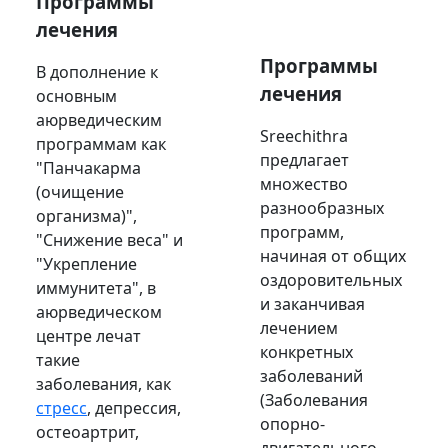
Программы
лечения
Программы
В дополнение к
лечения
основным
аюрведическим
Sreechithra
программам как
предлагает
"Панчакарма
множество
(очищение
разнообразных
организма)",
программ,
"Снижение веса" и
начиная от общих
"Укрепление
оздоровительных
иммунитета", в
и заканчивая
аюрведическом
лечением
центре лечат
конкретных
такие
заболеваний
заболевания, как
(Заболевания
стресс
, депрессия,
опорно-
остеоартрит,
двигательного