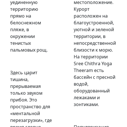
уединенную
местоположение.
территорию
Курорт
прямо на
расположен на
белоснежном
благоустроенной,
пляже, в
уютной и зеленой
окружении
территории, в
тенистых
непосредственной
пальмовых рощ.
близости к морю.
На территории
Sree Chithra Yoga
Theeram есть
Здесь царит
бассейн с пресной
тишина,
водой,
прерываемая
оборудованный
только звуком
лежаками и
прибоя. Это
зонтиками.
пространство для
«ментальной
перезагрузки», где
время словно
Популяризация