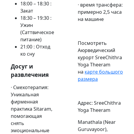
18
:00 – 18:30 :
· время трансфера:
Закат
примерно 2,5 часа
18
:30 – 19:30 :
на машине
Ужин
(Саттвическое
питание)
Посмотреть
21:00 : Отход
Аюрведический
ко сну
курорт SreeChithra
Yoga Theeram
Досуг и
на
карте большого
развлечения
размера
· Смехотерапия:
Уникальная
фирменная
Адрес
: SreeChithra
практика Sitaram,
Yoga Theeram
помогающая
Manathala (Near
снять
Guruvayoor),
эмоциональные