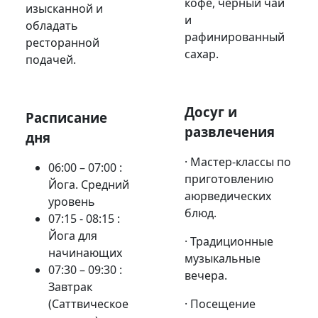
кофе, черный чай
изысканной и
и
обладать
рафинированный
ресторанной
сахар.
подачей.
Досуг и
Расписание
развлечения
дня
· Мастер-классы по
06:00 – 07:00 :
приготовлению
Йога. Средний
аюрведических
уровень
блюд.
07:15 - 08:15 :
Йога для
· Традиционные
начинающих
музыкальные
07:30 – 09:30 :
вечера.
Завтрак
(Саттвическое
· Посещение