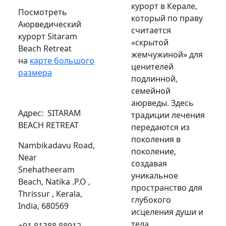
курорт в Керале,
Посмотреть
который по праву
Аюрведический
считается
курорт Sitaram
«скрытой
Beach Retreat
жемчужиной» для
на
карте большого
ценителей
размера
подлинной,
семейной
аюрведы. Здесь
Адрес
: SITARAM
традиции лечения
BEACH RETREAT
передаются из
поколения в
Nambikadavu Road,
поколение,
Near
создавая
Snehatheeram
уникальное
Beach, Natika .P.O ,
пространство для
Thrissur , Kerala,
глубокого
India, 680569
исцеления души и
тела.
+91 81388 88912