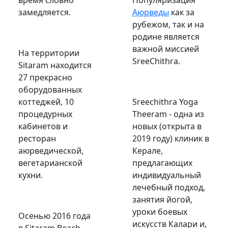
замедляется.
Аюрведы
как за
рубежом, так и на
родине является
важной миссией
На территории
SreeChithra.
Sitaram находится
27 прекрасно
оборудованных
коттеджей, 10
Sreechithra Yoga
процедурных
Theeram - одна из
кабинетов и
новых (открыта в
ресторан
2019 году) клиник в
аюрведической,
Керале,
вегетарианской
предлагающих
кухни.
индивидуальный
лечебный подход,
занятия йогой,
уроки боевых
Осенью 2016 года
искусств Калари и,
в Sitaram Beach