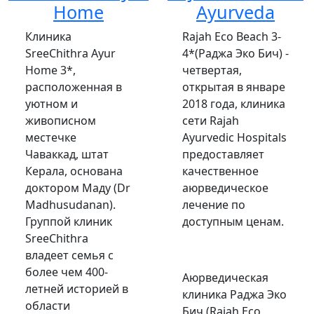
Home
Ayurveda
Клиника
Rajah Eco Beach 3-
SreeChithra Ayur
4*(Раджа Эко Бич) -
Home 3*,
четвертая,
расположенная в
открытая в январе
уютном и
2018 года, клиника
живописном
сети Rajah
местечке
Ayurvedic Hospitals
Чаваккад, штат
предоставляет
Керала, основана
качественное
доктором Маду (Dr
аюрведическое
Madhusudanan).
лечение по
Группой клиник
доступным ценам.
SreeChithra
владеет семья с
более чем 400-
Аюрведическая
летней историей в
клиника Раджа Эко
области
Бич (Rajah Eco