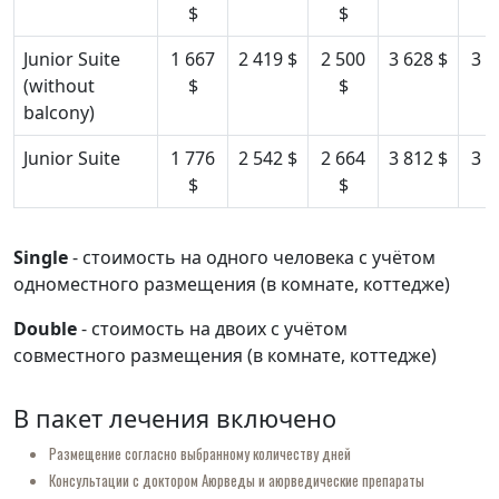
$
$
$
Junior Suite
1 667
2 419 $
2 500
3 628 $
3 3
(without
$
$
$
balcony)
Junior Suite
1 776
2 542 $
2 664
3 812 $
3 5
$
$
$
Single
- стоимость на одного человека с учётом
одноместного размещения (в комнате, коттедже)
Double
- стоимость на двоих с учётом
совместного размещения (в комнате, коттедже)
В пакет лечения включено
Размещение согласно выбранному количеству дней
Консультации с доктором Аюрведы и аюрведические препараты