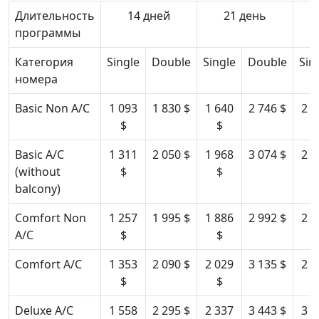
Длительность
14 дней
21 день
программы
Категория
Single
Double
Single
Double
Sin
номера
Basic Non A/C
1 093
1 830 $
1 640
2 746 $
2 1
$
$
$
Basic A/C
1 311
2 050 $
1 968
3 074 $
2 6
(without
$
$
$
balcony)
Comfort Non
1 257
1 995 $
1 886
2 992 $
2 5
A/C
$
$
$
Comfort A/C
1 353
2 090 $
2 029
3 135 $
2 7
$
$
$
Deluxe A/C
1 558
2 295 $
2 337
3 443 $
3 1