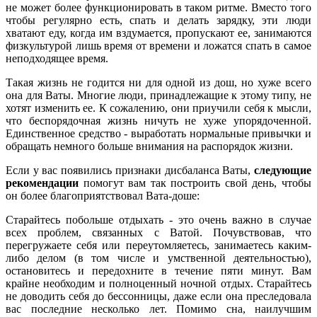
не может более функционировать в таком ритме. Вместо того
чтобы регулярно есть, спать и делать зарядку, эти люди
хватают еду, когда им вздумается, пропускают ее, занимаются
физкультурой лишь время от времени и ложатся спать в самое
неподходящее время.
Такая жизнь не годится ни для одной из дош, но хуже всего
она для Ваты. Многие люди, принадлежащие к этому типу, не
хотят изменить ее. К сожалению, они приучили себя к мысли,
что беспорядочная жизнь ничуть не хуже упорядоченной.
Единственное средство - выработать нормальные привычки и
обращать немного больше внимания на распорядок жизни.
Если у вас появились признаки дисбаланса Ваты,
следующие
рекомендации
помогут вам так построить свой день, чтобы
он более благоприятствовал Вата-доше:
Старайтесь побольше отдыхать - это очень важно в случае
всех проблем, связанных с Ватой. Почувствовав, что
перегружаете себя или переутомляетесь, занимаетесь каким-
либо делом (в том числе и умственной деятельностью),
остановитесь и передохните в течение пяти минут. Вам
крайне необходим и полноценный ночной отдых. Старайтесь
не доводить себя до бессонницы, даже если она преследовала
вас последние несколько лет. Помимо сна, наилучшим