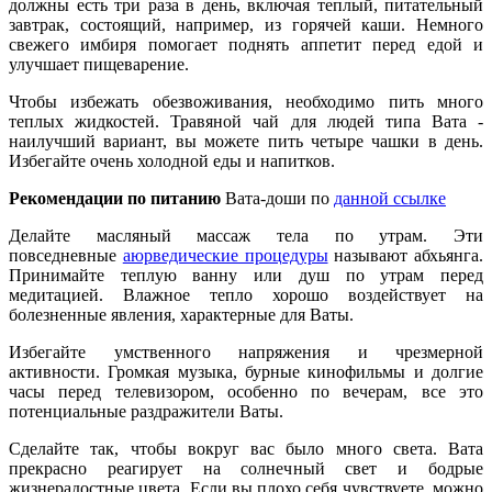
должны есть три раза в день, включая теплый, питательный
завтрак, состоящий, например, из горячей каши. Немного
свежего имбиря помогает поднять аппетит перед едой и
улучшает пищеварение.
Чтобы избежать обезвоживания, необходимо пить много
теплых жидкостей. Травяной чай для людей типа Вата -
наилучший вариант, вы можете пить четыре чашки в день.
Избегайте очень холодной еды и напитков.
Рекомендации по питанию
Вата-доши по
данной ссылке
Делайте масляный массаж тела по утрам. Эти
повседневные
аюрведические процедуры
называют абхьянга.
Принимайте теплую ванну или душ по утрам перед
медитацией. Влажное тепло хорошо воздействует на
болезненные явления, характерные для Ваты.
Избегайте умственного напряжения и чрезмерной
активности. Громкая музыка, бурные кинофильмы и долгие
часы перед телевизором, особенно по вечерам, все это
потенциальные раздражители Ваты.
Сделайте так, чтобы вокруг вас было много света. Вата
прекрасно реагирует на солнечный свет и бодрые
жизнерадостные цвета. Если вы плохо себя чувствуете, можно