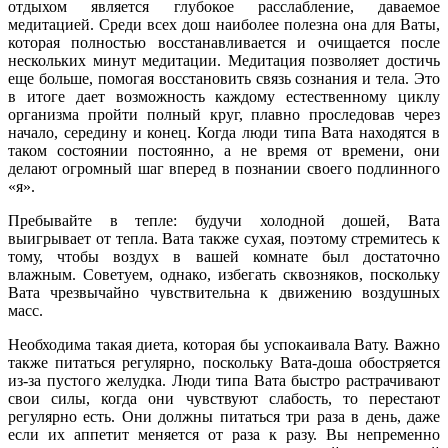
отдыхом является глубокое расслабление, даваемое
медитацией. Среди всех дош наиболее полезна она для Ваты,
которая полностью восстанавливается и очищается после
нескольких минут медитации. Медитация позволяет достичь
еще больше, помогая восстановить связь сознания и тела. Это
в итоге дает возможность каждому естественному циклу
организма пройти полный круг, плавно проследовав через
начало, середину и конец. Когда люди типа Вата находятся в
таком состоянии постоянно, а не время от времени, они
делают огромный шаг вперед в познании своего подлинного
«я».
Пребывайте в тепле: будучи холодной дошей, Вата
выигрывает от тепла. Вата также сухая, поэтому стремитесь к
тому, чтобы воздух в вашей комнате был достаточно
влажным. Советуем, однако, избегать сквозняков, поскольку
Вата чрезвычайно чувствительна к движению воздушных
масс.
Необходима такая диета, которая бы успокаивала Вату. Важно
также питаться регулярно, поскольку Вата-доша обостряется
из-за пустого желудка. Люди типа Вата быстро растрачивают
свои силы, когда они чувствуют слабость, то перестают
регулярно есть. Они должны питаться три раза в день, даже
если их аппетит меняется от раза к разу. Вы непременно