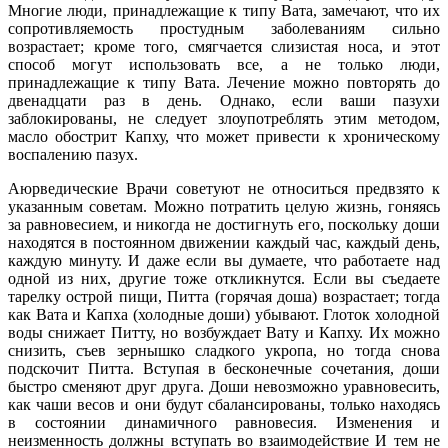
Многие люди, принадлежащие к типу Вата, замечают, что их
сопротивляемость простудным заболеваниям сильно
возрастает; кроме того, смягчается слизистая носа, и этот
способ могут использовать все, а не только люди,
принадлежащие к типу Вата. Лечение можно повторять до
двенадцати раз в день. Однако, если ваши пазухи
заблокированы, не следует злоупотреблять этим методом,
масло обострит Капху, что может привести к хроническому
воспалению пазух.
Аюрведические Врачи советуют не относиться предвзято к
указанным советам. Можно потратить целую жизнь, гоняясь
за равновесием, и никогда не достигнуть его, поскольку доши
находятся в постоянном движении каждый час, каждый день,
каждую минуту. И даже если вы думаете, что работаете над
одной из них, другие тоже откликнутся. Если вы съедаете
тарелку острой пищи, Питта (горячая доша) возрастает; тогда
как Вата и Капха (холодные доши) убывают. Глоток холодной
воды снижает Питту, но возбуждает Вату и Капху. Их можно
снизить, съев зернышко сладкого укропа, но тогда снова
подскочит Питта. Вступая в бесконечные сочетания, доши
быстро сменяют друг друга. Доши невозможно уравновесить,
как чаши весов и они будут сбалансированы, только находясь
в состоянии динамичного равновесия. Изменения и
неизменность должны вступать во взаимодействие И тем не