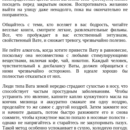
посидеть перед закрытым окном. Воспротивьтесь желанию
выйти на улицу даже ненадолго, пока вы окончательно не
поправитесь.
Общайтесь с теми, кто вселяет в вас бодрость, читайте
веселые книги, смотрите легкие, развлекательные фильмы.
Все, что пробуждает в вас естественный энтузиазм,
свойственный Вате, и снижает тревогу, чрезвычайно полезно.
Не пейте алкоголь, когда хотите привести Вату в равновесие,
поскольку она несовместима с любыми стимулирующими
веществами, включая кофе, чай, никотин. Каждый человек,
чувствительный к дисбалансу Ваты, должен обращаться с
ними чрезвычайно осторожно. В идеале хорошо бы
полностью отказаться от них.
Люди типа Вата зимой нередко страдают сухостью в носу, что
способствует частым простудным заболеваниям. Чтобы
устранить это явление, капните каплю кунжутного масла на
кончик мизинца и аккуратно смажьте им одну ноздрю,
проделайте то же самое с другой ноздрей. Затем зажмите нос
и начните дышать, потом быстро разожмите его и снова
сожмите, чтобы кунжутное масло попало в носовые полости -
однако не напрягайтесь и старайтесь не закупоривать пазух.
Такой метод особенно успокаивает в сухую, холодную погоду.