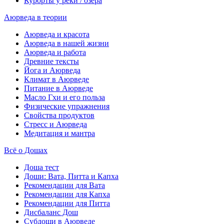
Курорты у реки / озера
Аюрведа в теории
Аюрведа и красота
Аюрведа в нашей жизни
Аюрведа и работа
Древние тексты
Йога и Аюрведа
Климат в Аюрведе
Питание в Аюрведе
Масло Гхи и его польза
Физические упражнения
Свойства продуктов
Стресс и Аюрведа
Медитация и мантра
Всё о Дошах
Доша тест
Доши: Вата, Питта и Капха
Рекомендации для Вата
Рекомендации для Капха
Рекомендации для Питта
Дисбаланс Дош
Субдоши в Аюрведе