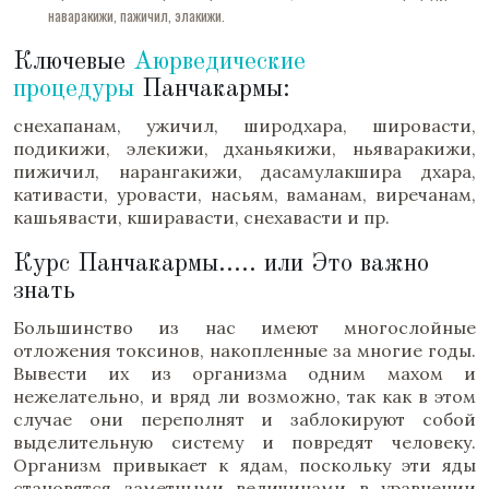
наваракижи, пажичил, элакижи.
Ключевые
Аюрведические
процедуры
Панчакармы:
снехапанам, ужичил, широдхара, шировасти,
подикижи, элекижи, дханьякижи, ньяваракижи,
пижичил, нарангакижи, дасамулакшира дхара,
кативасти, уровасти, насьям, ваманам, виречанам,
кашьявасти, кширавасти, снехавасти и пр.
Курс Панчакармы..... или Это важно
знать
Большинство из нас имеют многослойные
отложения токсинов, накопленные за многие годы.
Вывести их из организма одним махом и
нежелательно, и вряд ли возможно, так как в этом
случае они переполнят и заблокируют собой
выделительную систему и повредят человеку.
Организм привыкает к ядам, поскольку эти яды
становятся заметными величинами в уравнении