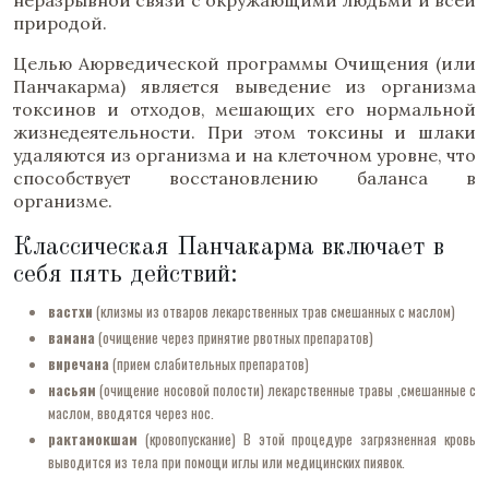
неразрывной связи с окружающими людьми и всей
природой.
Целью Аюрведической программы Очищения (или
Панчакарма) является выведение из организма
токсинов и отходов, мешающих его нормальной
жизнедеятельности. При этом токсины и шлаки
удаляются из организма и на клеточном уровне, что
способствует восстановлению баланса в
организме.
Классическая Панчакарма включает в
себя пять действий:
вастхи
(клизмы из отваров лекарственных трав смешанных с маслом)
вамана
(очищение через принятие рвотных препаратов)
виречана
(прием слабительных препаратов)
насьям
(очищение носовой полости) лекарственные травы ,смешанные с
маслом, вводятся через нос.
рактамокшам
(кровопускание) В этой процедуре загрязненная кровь
выводится из тела при помощи иглы или медицинских пиявок.