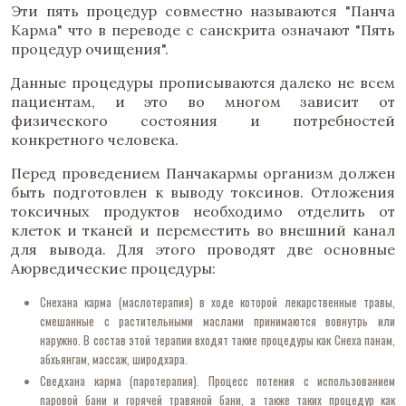
Эти пять процедур совместно называются "Панча
Карма" что в переводе с санскрита означают "Пять
процедур очищения".
Данные процедуры прописываются далеко не всем
пациентам, и это во многом зависит от
физического состояния и потребностей
конкретного человека.
Перед проведением Панчакармы организм должен
быть подготовлен к выводу токсинов. Отложения
токсичных продуктов необходимо отделить от
клеток и тканей и переместить во внешний канал
для вывода. Для этого проводят две основные
Аюрведические процедуры:
Снехана карма (маслотерапия) в ходе которой лекарственные травы,
смешанные с растительными маслами принимаются вовнутрь или
наружно. В состав этой терапии входят такие процедуры как Снеха панам,
абхьянгам, массаж, широдхара.
Сведхана карма (паротерапия). Процесс потения с использованием
паровой бани и горячей травяной бани, а также таких процедур как