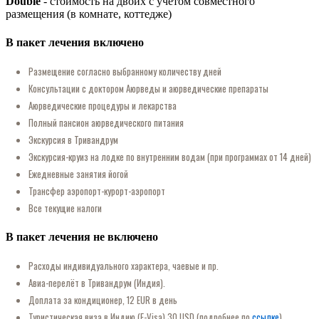
Double
- стоимость на двоих с учётом совместного
размещения (в комнате, коттедже)
В пакет лечения включено
Размещение согласно выбранному количеству дней
Консультации с доктором Аюрведы и аюрведические препараты
Аюрведические процедуры и лекарства
Полный пансион аюрведического питания
Экскурсия в Тривандрум
Экскурсия-круиз на лодке по внутренним водам (при программах от 14 дней)
Ежедневные занятия йогой
Трансфер аэропорт-курорт-аэропорт
Все текущие налоги
В пакет лечения не включено
Расходы индивидуального характера, чаевые и пр.
Авиа-перелёт в Тривандрум (Индия).
Доплата за кондиционер, 12 EUR в день
Туристическая виза в Индию (E-Visa) 30 USD (подробнее по
ссылке
)