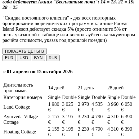
года действует Акция "Бесплатные ночи": 14 = 13, 21 = 19,
28 = 25
"Скидка постоянного клиента" - для всех повторных
бронирований аюрведических программ в клинике Poovar
Island Resort действует скидка 5% (просто отнимите 5% от
цены указанной в таблице или воспользуйтесь калькулятором
расчёта стоимости, указав год прошлой поездки)
ПОКАЗАТЬ ЦЕНЫ В
EUR
USD
BYN
RUB
с 01 апреля по 15 октября 2026
Длительность
14 дней
21 день
28 дней
программы
Категория номера
Single
Double
Single
Double
Single
Double
1 980
3 025
2 970
4 535
3 960
6 050
Land Cottage
€
€
€
€
€
€
Ayurveda Village
2 155
3 195
3 230
4 790
4 310
6 390
Cottage
€
€
€
€
€
€
2 155
3 195
3 230
4 790
4 310
6 390
Floating Cottage
€
€
€
€
€
€