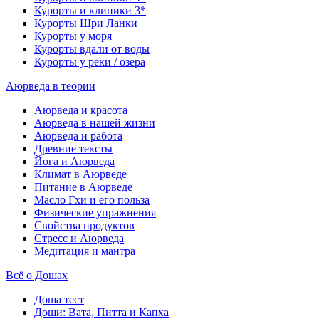
Курорты и клиники 3*
Курорты Шри Ланки
Курорты у моря
Курорты вдали от воды
Курорты у реки / озера
Аюрведа в теории
Аюрведа и красота
Аюрведа в нашей жизни
Аюрведа и работа
Древние тексты
Йога и Аюрведа
Климат в Аюрведе
Питание в Аюрведе
Масло Гхи и его польза
Физические упражнения
Свойства продуктов
Стресс и Аюрведа
Медитация и мантра
Всё о Дошах
Доша тест
Доши: Вата, Питта и Капха