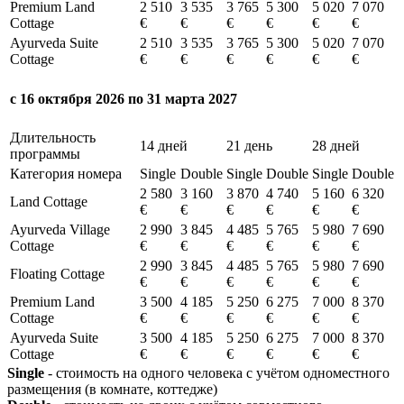
Premium Land
2 510
3 535
3 765
5 300
5 020
7 070
Cottage
€
€
€
€
€
€
Ayurveda Suite
2 510
3 535
3 765
5 300
5 020
7 070
Cottage
€
€
€
€
€
€
с 16 октября 2026 по 31 марта 2027
Длительность
14 дней
21 день
28 дней
программы
Категория номера
Single
Double
Single
Double
Single
Double
2 580
3 160
3 870
4 740
5 160
6 320
Land Cottage
€
€
€
€
€
€
Ayurveda Village
2 990
3 845
4 485
5 765
5 980
7 690
Cottage
€
€
€
€
€
€
2 990
3 845
4 485
5 765
5 980
7 690
Floating Cottage
€
€
€
€
€
€
Premium Land
3 500
4 185
5 250
6 275
7 000
8 370
Cottage
€
€
€
€
€
€
Ayurveda Suite
3 500
4 185
5 250
6 275
7 000
8 370
Cottage
€
€
€
€
€
€
Single
- стоимость на одного человека с учётом одноместного
размещения (в комнате, коттедже)