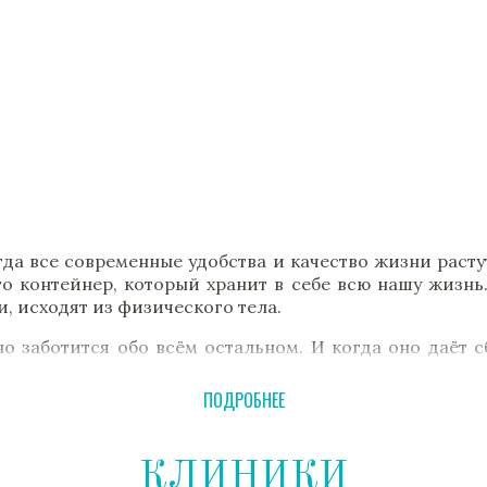
гда все современные удобства и качество жизни расту
то контейнер, который хранит в себе всю нашу жизнь
, исходят из физического тела.
о заботится обо всём остальном. И когда оно даёт с
ритетов нашего здоровья – единственный путь впе
ь и здоровье.
ПОДРОБНЕЕ
кое и психическое здоровье. Она направлена на вос
КЛИНИКИ