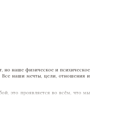
т, но наше физическое и психическое
. Все наши мечты, цели, отношения и
бой, это проявляется во всём, что мы
рёд. Только мы можем взять на себя
становление баланса между разумом,