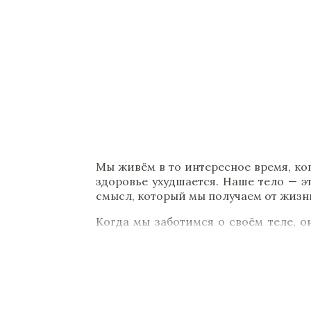
Мы живём в то интересное время, ко
здоровье ухудшается. Наше тело — э
смысл, который мы получаем от жизни
Когда мы заботимся о своём теле, он
делаем. Разумное определение прио
личную ответственность за свою жизн
Аюрведа помогает улучшить физичес
телом, духом и окружающей средой.