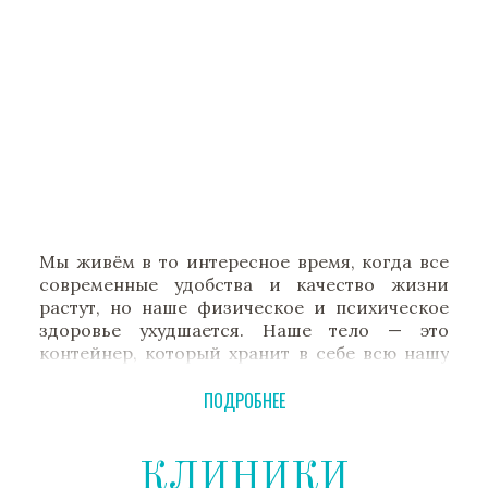
Мы живём в то интересное время, когда все
современные удобства и качество жизни
растут, но наше физическое и психическое
здоровье ухудшается. Наше тело — это
контейнер, который хранит в себе всю нашу
жизнь. Все наши мечты, цели, отношения и
смысл, который мы получаем от жизни,
ПОДРОБНЕЕ
исходят из физического тела.
Когда мы заботимся о своём теле, оно
КЛИНИКИ
заботится обо всём остальном. И когда оно