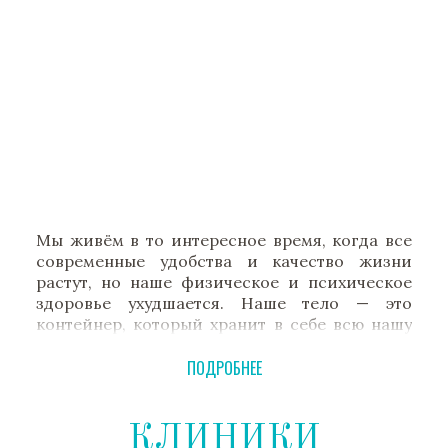
Мы живём в то интересное время, когда все
современные удобства и качество жизни
растут, но наше физическое и психическое
здоровье ухудшается. Наше тело — это
контейнер, который хранит в себе всю нашу
жизнь. Все наши мечты, цели, отношения и
смысл, который мы получаем от жизни,
ПОДРОБНЕЕ
исходят из физического тела.
Когда мы заботимся о своём теле, оно
КЛИНИКИ
заботится обо всём остальном. И когда оно