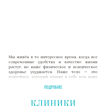
Мы живём в то интересное время, когда все
современные удобства и качество жизни
растут, но наше физическое и психическое
здоровье ухудшается. Наше тело — это
контейнер, который хранит в себе всю нашу
жизнь. Все наши мечты, цели, отношения и
смысл, который мы получаем от жизни,
ПОДРОБНЕЕ
исходят из физического тела.
Когда мы заботимся о своём теле, оно
КЛИНИКИ
заботится обо всём остальном. И когда оно